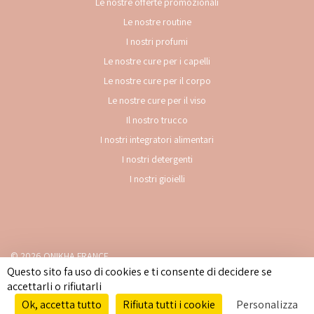
Le nostre offerte promozionali
Le nostre routine
I nostri profumi
Le nostre cure per i capelli
Le nostre cure per il corpo
Le nostre cure per il viso
Il nostro trucco
I nostri integratori alimentari
I nostri detergenti
I nostri gioielli
© 2026 ONIKHA FRANCE
Questo sito fa uso di cookies e ti consente di decidere se
Note legali
-
Politica sulla privacy
-
Cookies
-
Accessibilità: parzialmente
accettarli o rifiutarli
conforme
Ok, accetta tutto
Rifiuta tutti i cookie
Personalizza