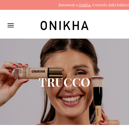
Pannello di gestione dei cookies
Benvenuti a
Onikha
, il mondo della bellezza
Menu
di
navigazione
TRUCCO