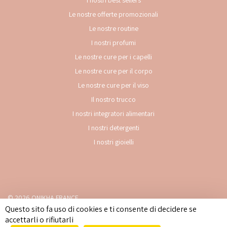
I nostri best sellers
Le nostre offerte promozionali
Le nostre routine
I nostri profumi
Le nostre cure per i capelli
Le nostre cure per il corpo
Le nostre cure per il viso
Il nostro trucco
I nostri integratori alimentari
I nostri detergenti
I nostri gioielli
© 2026 ONIKHA FRANCE
Questo sito fa uso di cookies e ti consente di decidere se
Note legali
-
Politica sulla privacy
-
Cookies
-
Accessibilità: parzialmente
accettarli o rifiutarli
conforme